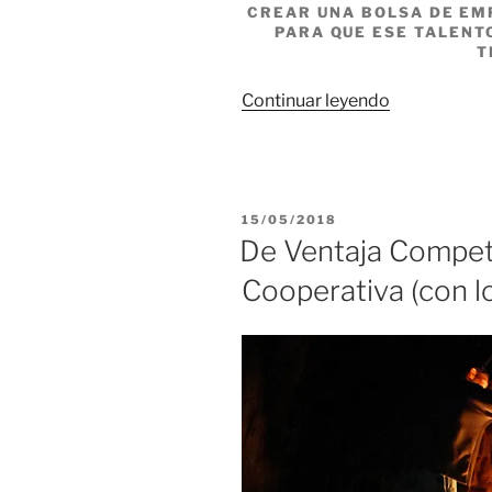
CREAR UNA BOLSA DE EMP
PARA QUE ESE TALENT
T
“Bolsa
Continuar leyendo
de
Empresas,
no
de
PUBLICADO
15/05/2018
Talento”
EL
De Ventaja Competi
Cooperativa (con lo