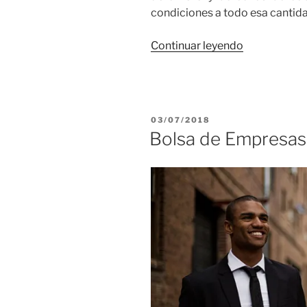
condiciones a todo esa cantida
“El
Continuar leyendo
Fondo
de
Tranquilidad
o
PUBLICADO
03/07/2018
Cómo
EL
Bolsa de Empresas,
Mejorar
tus
Reservas
de
Liquidez”