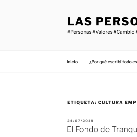
Saltar
al
LAS PERS
contenido
#Personas #Valores #Cambio 
Inicio
¿Por qué escribí todo e
ETIQUETA:
CULTURA EMP
PUBLICADO
24/07/2018
EL
El Fondo de Tranqu