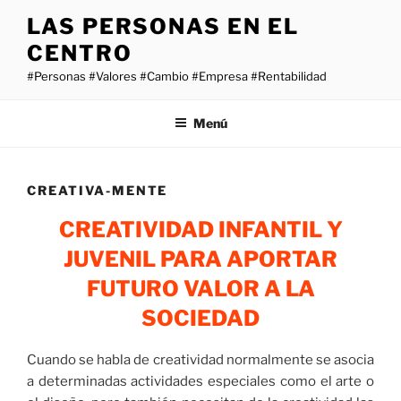
Saltar
LAS PERSONAS EN EL
al
CENTRO
contenido
#Personas #Valores #Cambio #Empresa #Rentabilidad
Menú
CREATIVA-MENTE
CREATIVIDAD INFANTIL Y
JUVENIL PARA APORTAR
FUTURO VALOR A LA
SOCIEDAD
Cuando se habla de creatividad normalmente se asocia
a determinadas actividades especiales como el arte o