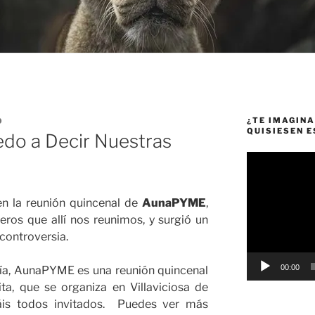
¿TE IMAGINA
O
QUISIESEN 
edo a Decir Nuestras
Reproductor
de
vídeo
n la reunión quincenal de
AunaPYME
,
ros que allí nos reunimos, y surgió un
controversia.
00:00
avía, AunaPYME es una reunión quincenal
ita, que se organiza en Villaviciosa de
áis todos invitados. Puedes ver más