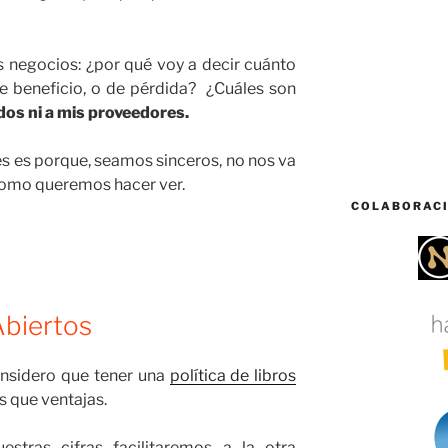
os negocios: ¿por qué voy a decir cuánto
e beneficio, o de pérdida? ¿Cuáles son
dos ni a mis proveedores.
s es porque, seamos sinceros, no nos va
como queremos hacer ver.
COLABORAC
Abiertos
onsidero que tener una
política de libros
 que ventajas.
stras cifras facilitaremos a la otra