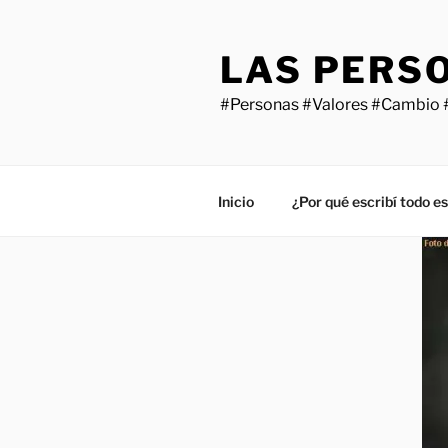
Saltar
al
LAS PERS
contenido
#Personas #Valores #Cambio 
Inicio
¿Por qué escribí todo e