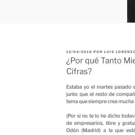
PUBLICADO
12/04/2016
POR
LUIS LORENZ
EL
¿Por qué Tanto Mi
Cifras?
Estaba yo el martes pasado e
junto que el resto de compañe
tema que siempre crea mucha 
(Por si no te lo he dicho tod
de empresarios, libre y gratu
Odón (Madrid) a la que est