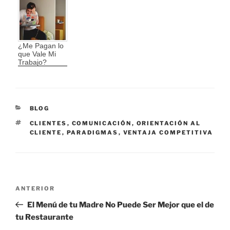
¿Me Pagan lo
que Vale Mi
Trabajo?
CATEGORÍAS
BLOG
ETIQUETAS
CLIENTES
,
COMUNICACIÓN
,
ORIENTACIÓN AL
CLIENTE
,
PARADIGMAS
,
VENTAJA COMPETITIVA
Navegación
Entrada
ANTERIOR
de
anterior:
El Menú de tu Madre No Puede Ser Mejor que el de
entradas
tu Restaurante