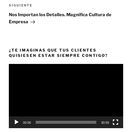
Siguiente
SIGUIENTE
entrada
Nos Importan los Detalles. Magnífica Cultura de
Empresa
¿TE IMAGINAS QUE TUS CLIENTES
QUISIESEN ESTAR SIEMPRE CONTIGO?
Reproductor
de
vídeo
00:00
30:59