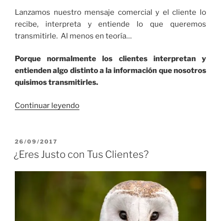
Lanzamos nuestro mensaje comercial y el cliente lo
recibe, interpreta y entiende lo que queremos
transmitirle. Al menos en teoría…
Porque normalmente los clientes interpretan y
entienden algo distinto a la información que nosotros
quisimos transmitirles.
“Lo
Continuar leyendo
que
Dices
No
PUBLICADO
26/09/2017
EL
es
¿Eres Justo con Tus Clientes?
lo
Mismo
que
lo
que