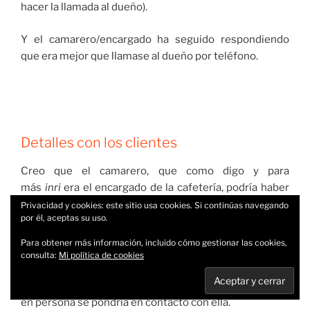
hacer la llamada al dueño).
Y el camarero/encargado ha seguido respondiendo
que era mejor que llamase al dueño por teléfono.
Detalles con los clientes
Creo que el camarero, que como digo y para
más
inri
era el encargado de la cafetería, podría haber
hecho algo más para que la clienta se fuese totalmente
Privacidad y cookies: este sitio usa cookies. Si continúas navegando
por él, aceptas su uso.
satisfecha.
Para obtener más información, incluido cómo gestionar las cookies,
Algo tan simple como esto. Si yo hubiese estado en su
consulta:
Mi política de cookies
lugar hubiese tomado nota de la petición de la clienta y
le habría dicho que si hubiese algún problema el dueño
en persona se pondría en contacto con ella.