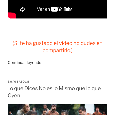
(Si te ha gustado el vídeo no dudes en
compartirlo.)
“Captar
Continuar leyendo
y
Fidelizar
Clientes
PUBLICADO
30/01/2018
EL
con
Lo que Dices No es lo Mismo que lo que
la
Oyen
Competencia
que
Hay”