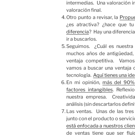
intermedias. Una valoración 
valoración final.
Otro punto a revisar, la
Propue
¿es atractiva? ¿hace que tu
diferencia
? Hay una diferencia
ir a buscarlos.
Seguimos. ¿Cuál es nuestra 
muchos años de antigüedad, 
ventaja competitiva. Vamo
vamos a buscar una ventaja c
tecnología.
Aquí tienes una id
En mi opinión,
más del 90% 
factores intangibles
. Reflexi
nuestra empresa. Creatividad
análisis (sin descartarlos defin
Las ventas. Unas de las tre
junto con el producto o servicio
está enfocada a nuestros clien
de ventas tiene que ser flu