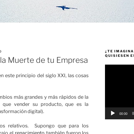
¿TE IMAGINA
O
QUISIESEN 
 la Muerte de tu Empresa
Reproductor
de
n este principio del siglo XXI, las cosas
vídeo
mbios más grandes y más rápidos de la
 que vender su producto, que es la
nsformación digital).
00:00
os relativos. Supongo que para los
rajo el
renacimiento
también fueron los