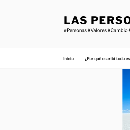
Saltar
al
LAS PERS
contenido
#Personas #Valores #Cambio 
Inicio
¿Por qué escribí todo e