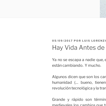
PUBLICADO
05/09/2017
POR
LUIS LORENZ
EL
Hay Vida Antes de
Ya no se escapa a nadie que, e
están cambiando. Y mucho.
Algunos dicen que son los ca
humanidad (… bueno, tienen
revolución tecnológica y la tra
Grande y rápido son términ
medievales los cambios que t