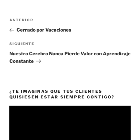
Navegación
Entrada
ANTERIOR
de
anterior:
Cerrado por Vacaciones
entradas
Siguiente
SIGUIENTE
entrada
Nuestro Cerebro Nunca Pierde Valor con Aprendizaje
Constante
¿TE IMAGINAS QUE TUS CLIENTES
QUISIESEN ESTAR SIEMPRE CONTIGO?
Reproductor
de
vídeo