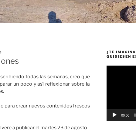
¿TE IMAGINA
O
QUISIESEN 
iones
Reproductor
de
scribiendo todas las semanas, creo que
vídeo
arar un poco y así reflexionar sobre la
s.
e para crear nuevos contenidos frescos
00:00
olveré a publicar el martes 23 de agosto.