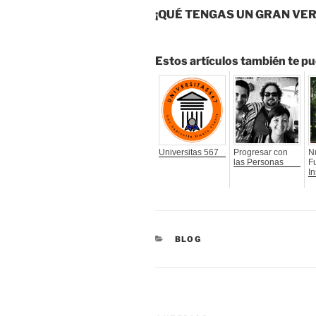
¡QUÉ TENGAS UN GRAN VE
Estos artículos también te pu
Universitas 567
Progresar con
N
las Personas
F
In
CATEGORÍAS
BLOG
Navegación