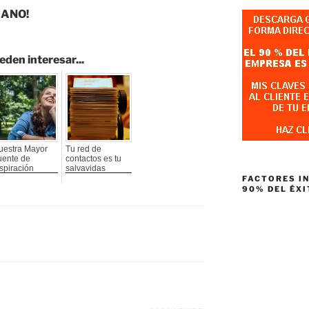
RANO!
eden interesar...
uestra Mayor
Tu red de
uente de
contactos es tu
spiración
salvavidas
FACTORES I
90% DEL ÉXI