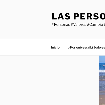
Saltar
al
LAS PERS
contenido
#Personas #Valores #Cambio 
Inicio
¿Por qué escribí todo e