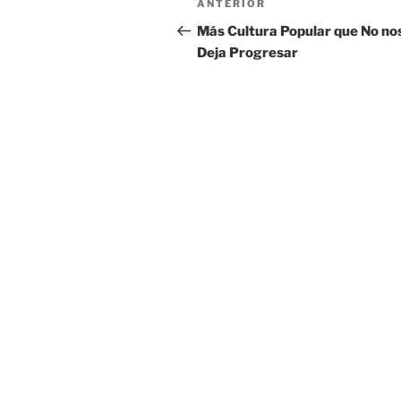
Entrada
ANTERIOR
de
anterior:
Más Cultura Popular que No no
Deja Progresar
entradas