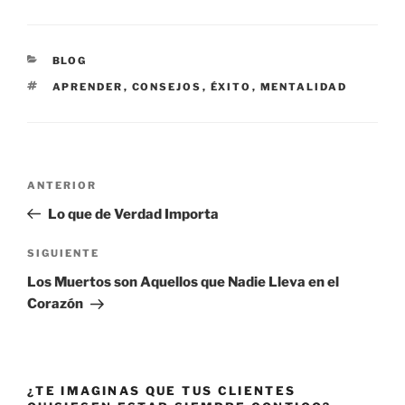
CATEGORÍAS
BLOG
ETIQUETAS
APRENDER
,
CONSEJOS
,
ÉXITO
,
MENTALIDAD
Navegación
Entrada
ANTERIOR
de
anterior:
Lo que de Verdad Importa
entradas
Siguiente
SIGUIENTE
entrada
Los Muertos son Aquellos que Nadie Lleva en el
Corazón
¿TE IMAGINAS QUE TUS CLIENTES