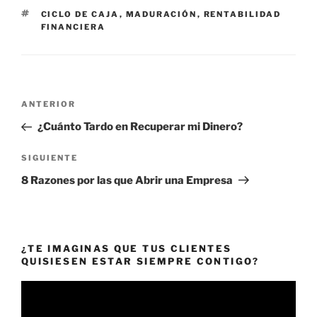
ETIQUETAS
CICLO DE CAJA
,
MADURACIÓN
,
RENTABILIDAD
FINANCIERA
Navegación
Entrada
ANTERIOR
de
anterior:
¿Cuánto Tardo en Recuperar mi Dinero?
entradas
Siguiente
SIGUIENTE
entrada
8 Razones por las que Abrir una Empresa
¿TE IMAGINAS QUE TUS CLIENTES
QUISIESEN ESTAR SIEMPRE CONTIGO?
Reproductor
de