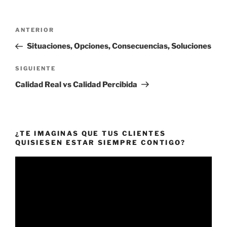
Navegación
Entrada
ANTERIOR
de
anterior:
Situaciones, Opciones, Consecuencias, Soluciones
entradas
Siguiente
SIGUIENTE
entrada
Calidad Real vs Calidad Percibida
¿TE IMAGINAS QUE TUS CLIENTES
QUISIESEN ESTAR SIEMPRE CONTIGO?
Reproductor
de
vídeo