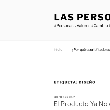
Saltar
al
LAS PERS
contenido
#Personas #Valores #Cambio 
Inicio
¿Por qué escribí todo e
ETIQUETA:
DISEÑO
PUBLICADO
30/05/2017
EL
El Producto Ya No 