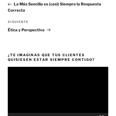
de
anterior:
La Más Sencilla es (casi) Siempre la Respuesta
entradas
Correcta
Siguiente
SIGUIENTE
entrada
Ética y Perspectiva
¿TE IMAGINAS QUE TUS CLIENTES
QUISIESEN ESTAR SIEMPRE CONTIGO?
Reproductor
de
vídeo