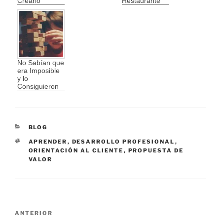
Crearlo
Restaurante
No Sabían que
era Imposible
y lo
Consiguieron
CATEGORÍAS
BLOG
ETIQUETAS
APRENDER
,
DESARROLLO PROFESIONAL
,
ORIENTACIÓN AL CLIENTE
,
PROPUESTA DE
VALOR
Navegación
Entrada
ANTERIOR