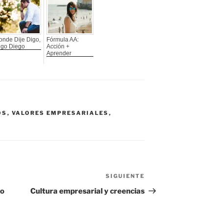
onde Dije Digo,
Fórmula AA:
igo Diego
Acción +
Aprender
OS
,
VALORES EMPRESARIALES
,
SIGUIENTE
Siguiente
entrada
lo
Cultura empresarial y creencias