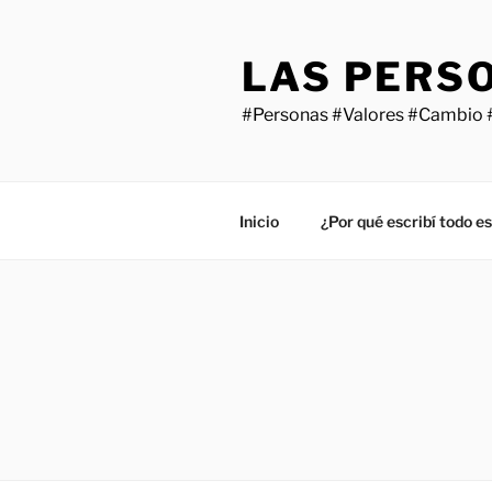
Saltar
al
LAS PERS
contenido
#Personas #Valores #Cambio 
Inicio
¿Por qué escribí todo e