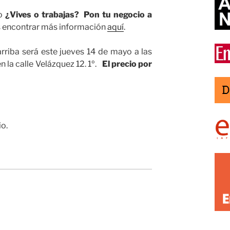
io
¿Vives o trabajas? Pon tu negocio a
 encontrar más información
aquí
.
iba será este jueves 14 de mayo a las
n la calle Velázquez 12. 1º.
El precio por
io.