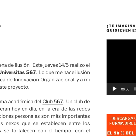
¿TE IMAGINA
O
QUISIESEN 
Reproductor
de
vídeo
na de ilusión. Este jueves 14/5 realizo el
Universitas 567
. Lo que me hace ilusión
ca de Innovación Organizacional, y a mi
ste proyecto.
00:00
rama académica del
Club 567
. Un club de
ran hoy en día, en la era de las redes
laciones personales son más importantes
os nexos que se establecen entre los
se fortalecen con el tiempo, con el