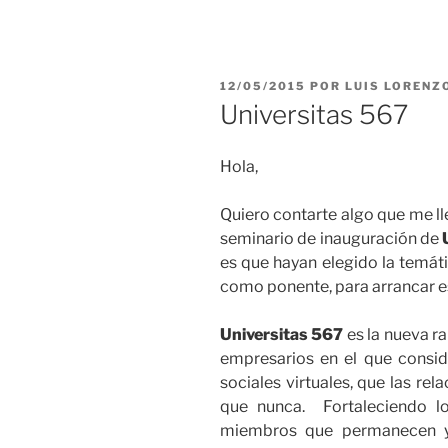
PUBLICADO
12/05/2015
POR
LUIS LORENZ
EL
Universitas 567
Hola,
Quiero contarte algo que me lle
seminario de inauguración de
es que hayan elegido la temáti
como ponente, para arrancar e
Universitas 567
es la nueva 
empresarios en el que conside
sociales virtuales, que las re
que nunca. Fortaleciendo l
miembros que permanecen y 