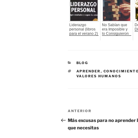
Liderazgo
No Sabían que
D
personal (libros
era Imposible y
D
para el verano 2)
lo Consiguieron
CATEGORÍAS
BLOG
ETIQUETAS
APRENDER
,
CONOCIMIENT
VALORES HUMANOS
Navegación
Entrada
ANTERIOR
de
anterior:
Más excusas para no aprender 
que necesitas
entradas