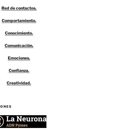
Red de contactos.
Comportamiento.
Conocimiento.
Comunicación.
Emociones.
Confianza.
Creatividad.
IONES