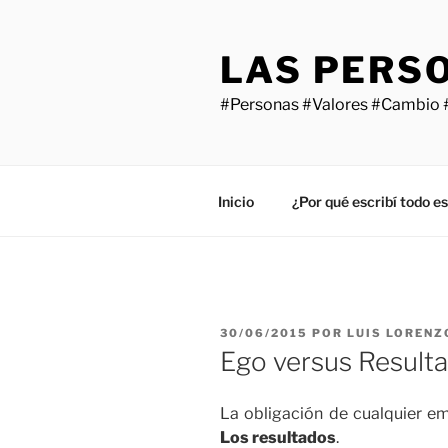
Saltar
al
LAS PERS
contenido
#Personas #Valores #Cambio 
Inicio
¿Por qué escribí todo e
PUBLICADO
30/06/2015
POR
LUIS LORENZ
EL
Ego versus Result
La obligación de cualquier emp
Los resultados
.