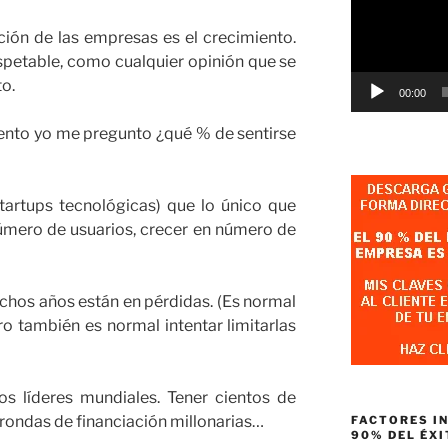
ción de las empresas es el crecimiento.
spetable, como cualquier opinión que se
o.
00:00
ento yo me pregunto ¿qué % de sentirse
artups tecnológicas) que lo único que
número de usuarios, crecer en número de
hos años están en pérdidas. (Es normal
ero también es normal intentar limitarlas
os líderes mundiales. Tener cientos de
 rondas de financiación millonarias…
FACTORES I
90% DEL ÉXI