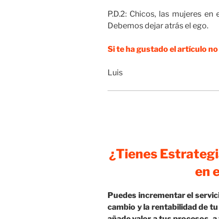
P.D.2: Chicos, las mujeres en
Debemos dejar atrás el ego.
Si te ha gustado el artículo n
Luis
¿Tienes Estrategi
en 
Puedes incrementar el servicio
cambio y la rentabilidad de tu
añade valor a tus procesos, a 