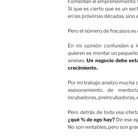
Fomentan el emprendimiento te
Sí que es cierto que es un se
en las próximas décadas, sino 
Pero el número de fracasos es
En mi opinión confunden a 
quieren es montar un pequeñ
sirenas.
Un negocio debe esta
crecimiento.
Por mi trabajo analizo mucha d
asesoramiento, de mentoriz
incubadoras, preincubadoras, e
Pero detrás de toda esa ofer
¿qué % de ego
hay
?
De ese ego
No son rentables, pero son gra