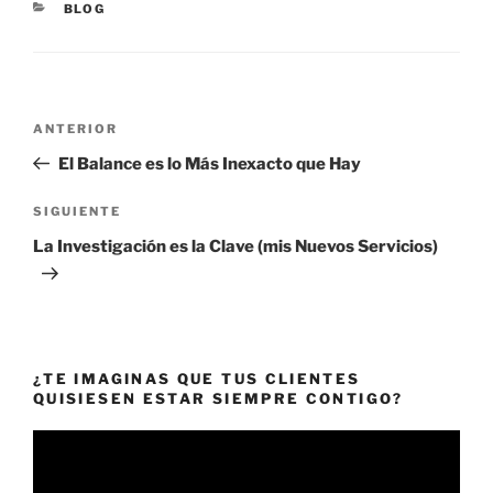
CATEGORÍAS
BLOG
Navegación
Entrada
ANTERIOR
de
anterior:
El Balance es lo Más Inexacto que Hay
entradas
Siguiente
SIGUIENTE
entrada
La Investigación es la Clave (mis Nuevos Servicios)
¿TE IMAGINAS QUE TUS CLIENTES
QUISIESEN ESTAR SIEMPRE CONTIGO?
Reproductor
de