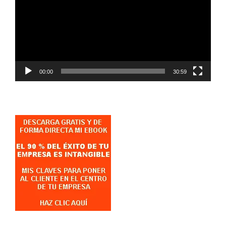
vídeo
00:00
30:59