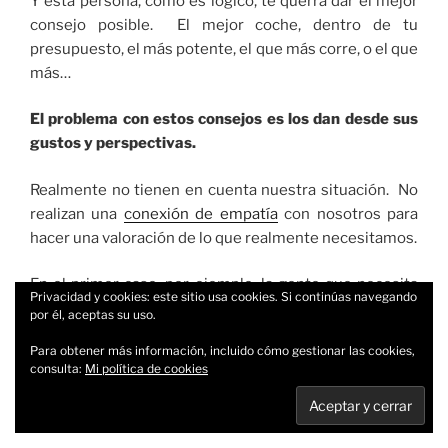
Y esta persona, como es lógico, te querrá dar el mejor
consejo posible. El mejor coche, dentro de tu
presupuesto, el más potente, el que más corre, o el que
más…
El problema con estos consejos es los dan desde sus
gustos y perspectivas.
Realmente no tienen en cuenta nuestra situación. No
realizan una
conexión de empatía
con nosotros para
hacer una valoración de lo que realmente necesitamos.
En el primer caso, por ejemplo, la gente que necesita
Privacidad y cookies: este sitio usa cookies. Si continúas navegando
pedir consejo para comprar un ordenador utiliza pocas
por él, aceptas su uso.
cosas y además sin demasiada potencia.
Para obtener más información, incluido cómo gestionar las cookies,
consulta:
Mi política de cookies
Suele usarlo para buscar información en Internet, ver
películas y entrar en su cuenta de correo web gratuita,
almacenar fotos.