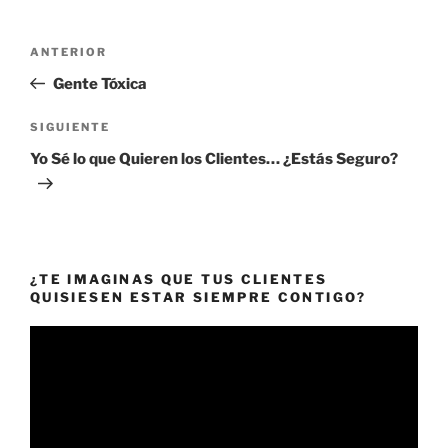
Navegación
Entrada
ANTERIOR
de
anterior:
Gente Tóxica
entradas
Siguiente
SIGUIENTE
entrada
Yo Sé lo que Quieren los Clientes… ¿Estás Seguro?
¿TE IMAGINAS QUE TUS CLIENTES
QUISIESEN ESTAR SIEMPRE CONTIGO?
Reproductor
de
vídeo