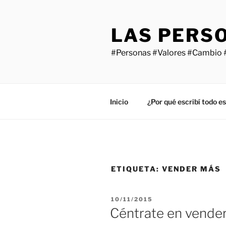
Saltar
al
LAS PERS
contenido
#Personas #Valores #Cambio 
Inicio
¿Por qué escribí todo e
ETIQUETA:
VENDER MÁS
PUBLICADO
10/11/2015
EL
Céntrate en vender