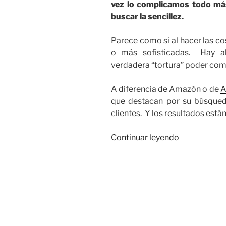
vez lo complicamos todo más
buscar la sencillez.
Parece como si al hacer las co
o más sofisticadas. Hay a
verdadera “tortura” poder comp
A diferencia de Amazón o de
A
que destacan por su búsqueda 
clientes. Y los resultados está
“Estamos
Continuar leyendo
Seducidos
por
lo
Complejo”