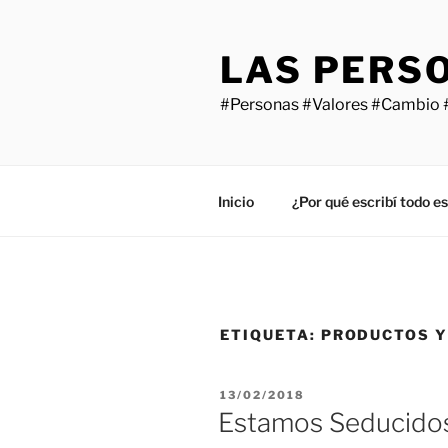
Saltar
al
LAS PERS
contenido
#Personas #Valores #Cambio 
Inicio
¿Por qué escribí todo e
ETIQUETA:
PRODUCTOS Y
PUBLICADO
13/02/2018
EL
Estamos Seducidos